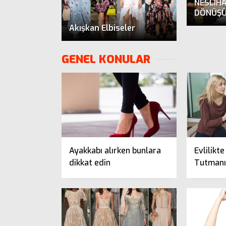
NESLİH
DÖNÜŞÜ
Akışkan Elbiseler
GENEL KONULAR
Ayakkabı alırken bunlara
Evlilikt
dikkat edin
Tutmanın