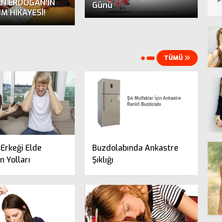
AN ERDOĞAN’IN
Günü
M HİKAYESİ!
TÜMÜ
e Erkeği Elde
Buzdolabında Ankastre
 Yolları
Şıklığı