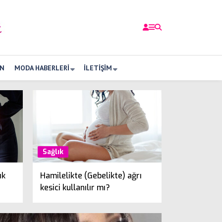
N
MODA HABERLERI
İLETIŞIM
Sağlık
ık
Hamilelikte (Gebelikte) ağrı
kesici kullanılır mı?