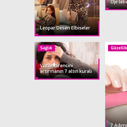
Oje leke
Leopar Desen Elbiseler
Sağlık
Güzelli
Vücut direncini
artırmanın 7 altın kuralı
7 Adım