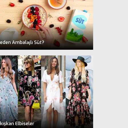
eden Ambalajlı Süt?
kışkan Elbiseler