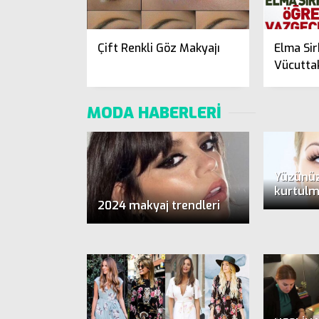
Çift Renkli Göz Makyajı
Elma Sir
Vücuttak
MODA HABERLERİ
Yüzünüz
kurtulm
2024 makyaj trendleri