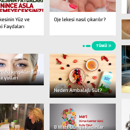
kesinin Yüz ve
Oje lekesi nasıl çıkarılır?
i Faydaları
TÜMÜ
deki kırışıklardan
a yolları
Neden Ambalajlı Süt?
8 Mart Dünya Kadınlar