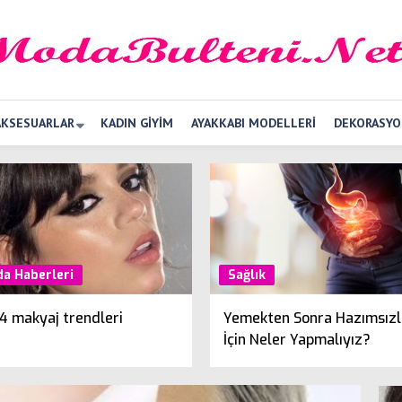
AKSESUARLAR
KADIN GIYIM
AYAKKABI MODELLERI
DEKORASYO
a Haberleri
Sağlık
4 makyaj trendleri
Yemekten Sonra Hazımsızl
İçin Neler Yapmalıyız?