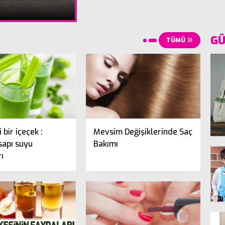
GÜ
TÜMÜ
 bir içeçek :
Mevsim Değişiklerinde Saç
sapı suyu
Bakımı
ı