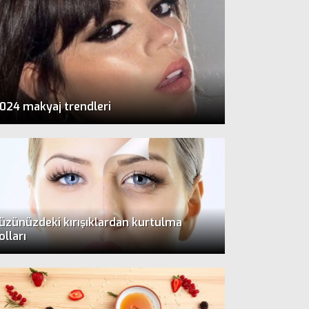
024 makyaj trendleri
üzünüzdeki kırışıklardan kurtulma
olları
Neden Ambalajlı Süt?