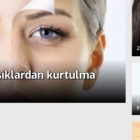
2
şıklardan kurtulma
Y
y