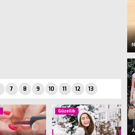
N
7
8
9
10
11
12
13
k
Güzellik
A