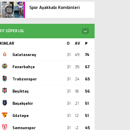
Spor Ayakkabı Kombinleri
FF SÜPER LIG
KIMLAR
O
AV
P
Galatasaray
31
49
74
Fenerbahçe
31
35
67
Trabzonspor
31
24
65
Beşiktaş
31
18
56
Başakşehir
31
21
51
Göztepe
31
12
51
Samsunspor
31
-2
45