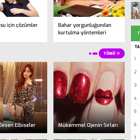
su için çözümler
Bahar yorgunluğundan
kurtulma yöntemleri
T
TA
TÜMÜ
1
2
3
4
5
Desen Elbiseler
Mükemmel Ojenin Sırları
6
7