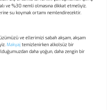
malı ve %30 nemli olmasına dikkat etmeliyiz.
erine su koymak ortamı nemlendirecektir.
, yüzümüzü ve ellerimizi sabah akşam, akşam
yiz.
Makyaj
temizlenirken alkolsüz bir
n olduğumuzdan daha yoğun, daha zengin bir