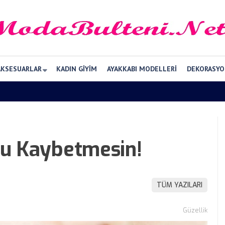
AKSESUARLAR
KADIN GIYIM
AYAKKABI MODELLERI
DEKORASYO
Su Kaybetmesin!
TÜM YAZILARI
Güzellik