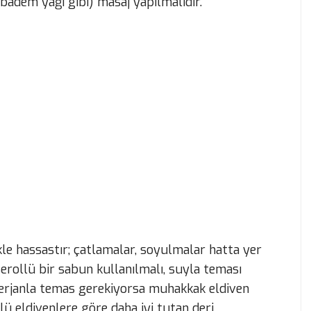
 badem yağı gibi) masaj yapılmalıdır.
ikle hassastır; çatlamalar, soyulmalar hatta yer
serollü bir sabun kullanılmalı, suyla teması
rjanla temas gerekiyorsa muhakkak eldiven
nlü eldivenlere göre daha iyi tutan deri