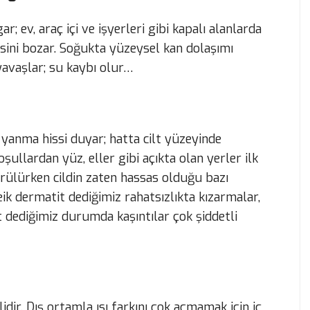
; ev, araç içi ve işyerleri gibi kapalı alanlarda
esini bozar. Soğukta yüzeysel kan dolaşımı
yavaşlar; su kaybı olur…
z yanma hissi duyar; hatta cilt yüzeyinde
şullardan yüz, eller gibi açıkta olan yerler ilk
görülürken cildin zaten hassas olduğu bazı
k dermatit dediğimiz rahatsızlıkta kızarmalar,
t dediğimiz durumda kaşıntılar çok şiddetli
ir. Dış ortamla ısı farkını çok açmamak için iç