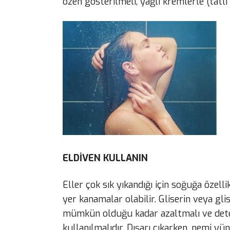
özen gösterilmeli, yağlı kremlerle (tatlı
ELDİVEN KULLANIN
Eller çok sık yıkandığı için soğuğa özell
yer kanamalar olabilir. Gliserin veya gli
mümkün olduğu kadar azaltmalı ve dete
kullanılmalıdır. Dışarı çıkarken, nemi yü