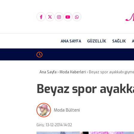
ANA SAYFA
GÜZELLIK
SAĞLIK
Ana Sayfa
›
Moda Haberleri
›
Beyaz spor ayakkabı giyme
Beyaz spor ayakk
Moda Bülteni
Giriş: 13-12-2014 14:02