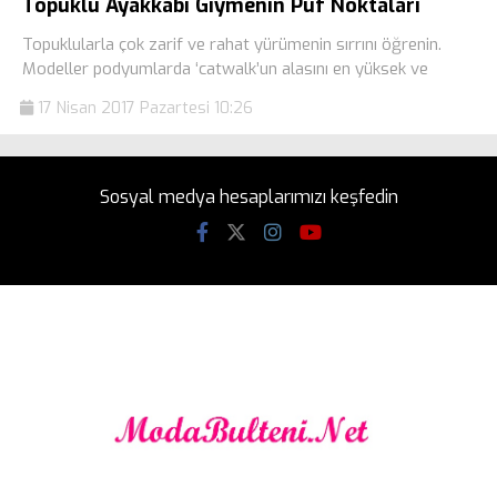
Topuklu Ayakkabı Giymenin Püf Noktaları
Topuklularla çok zarif ve rahat yürümenin sırrını öğrenin.
Modeller podyumlarda ‘catwalk’un alasını en yüksek ve
17 Nisan 2017 Pazartesi 10:26
Sosyal medya hesaplarımızı keşfedin