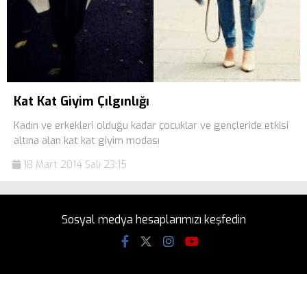
Kat Kat Giyim Çılgınlığı
Kadın ve erkekleri olduğu kadar çocuklar ve gençleride etkisi
altına alan kat kat giyim modası
18 Mart 2014 Salı 23:15
Sosyal medya hesaplarımızı keşfedin