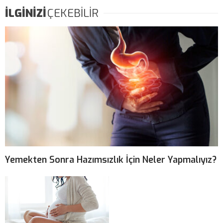
İLGİNİZİ
ÇEKEBİLİR
Yemekten Sonra Hazımsızlık İçin Neler Yapmalıyız?