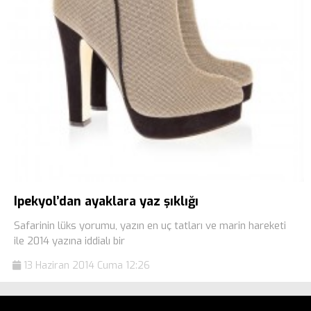
Ipekyol’dan ayaklara yaz şıklığı
Safarinin lüks yorumu, yazın en uç tatları ve marin hareketi
ile 2014 yazına iddialı bir
13 Haziran 2014 Cuma 12:26