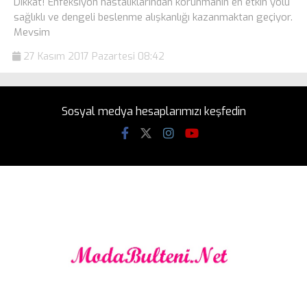
Dikkat! Enfeksiyon hastalıklarından korunmanın en etkin yolu
sağlıklı ve dengeli beslenme alışkanlığı kazanmaktan geçiyor.
Mevsim
27 Kasım 2017 Pazartesi 08:42
Sosyal medya hesaplarımızı keşfedin