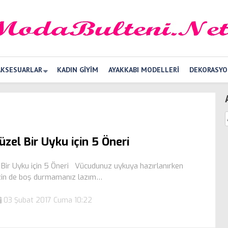
AKSESUARLAR
KADIN GIYIM
AYAKKABI MODELLERI
DEKORASYO
üzel Bir Uyku için 5 Öneri
i Bir Uyku için 5 Öneri Vücudunuz uykuya hazırlanırken
zin de boş durmamanız lazım…
03 Şubat 2017 Cuma 10:22