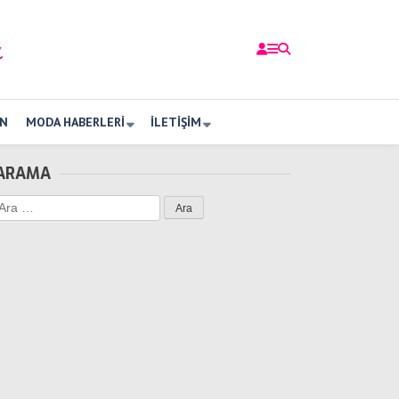
N
MODA HABERLERI
İLETIŞIM
ARAMA
Arama: