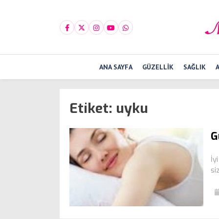
ANA SAYFA
GÜZELLIK
SAĞLIK
Etiket:
uyku
G
İy
si