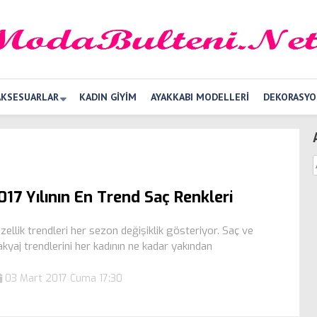
AKSESUARLAR
KADIN GIYIM
AYAKKABI MODELLERI
DEKORASYO
017 Yılının En Trend Saç Renkleri
zellik trendleri her sezon değişiklik gösteriyor. Saç ve
kyaj trendlerini her kadının ne kadar yakından
03 Mart 2017 Cuma 17:30