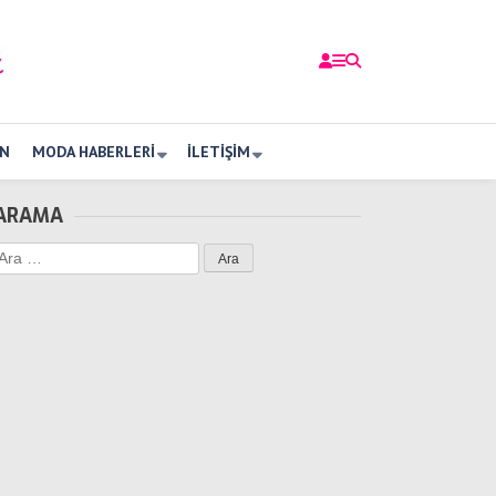
N
MODA HABERLERI
İLETIŞIM
ARAMA
Arama: