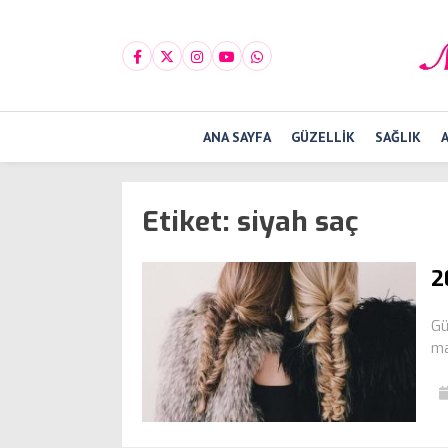
ANA SAYFA
GÜZELLIK
SAĞLIK
Etiket:
siyah saç
2
Gü
ma