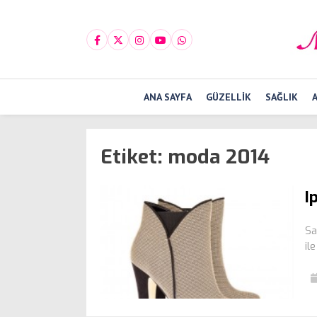
ANA SAYFA
GÜZELLIK
SAĞLIK
Etiket:
moda 2014
I
Sa
il