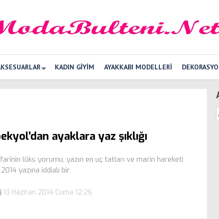
AKSESUARLAR
KADIN GIYIM
AYAKKABI MODELLERI
DEKORASYO
pekyol’dan ayaklara yaz şıklığı
farinin lüks yorumu, yazın en uç tatları ve marin hareketi
e 2014 yazına iddialı bir
13 Haziran 2014 Cuma 12:26