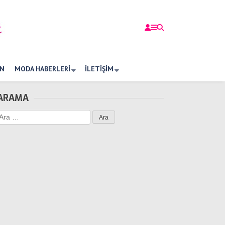
N
MODA HABERLERI
İLETIŞIM
ARAMA
Arama: