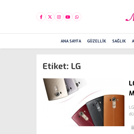
ANA SAYFA
GÜZELLIK
SAĞLIK
Etiket:
LG
L
M
LG
dü