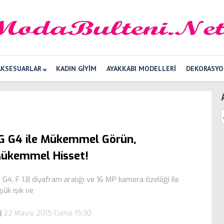
AKSESUARLAR
KADIN GIYIM
AYAKKABI MODELLERI
DEKORASYO
G G4 ile Mükemmel Görün,
ükemmel Hisset!
 G4, F 1.8 diyafram aralığı ve 16 MP kamera özelliği ile
şük ışık ve
22 Mayıs 2015 Cuma 15:30