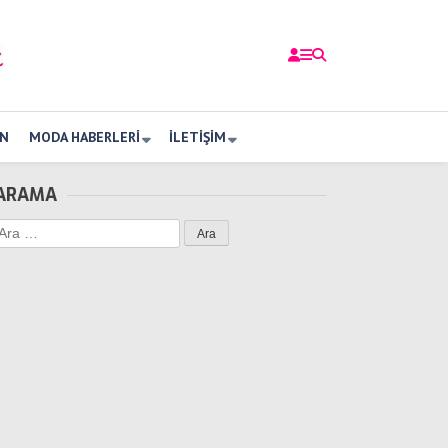
N
MODA HABERLERI
İLETIŞIM
ARAMA
Arama: