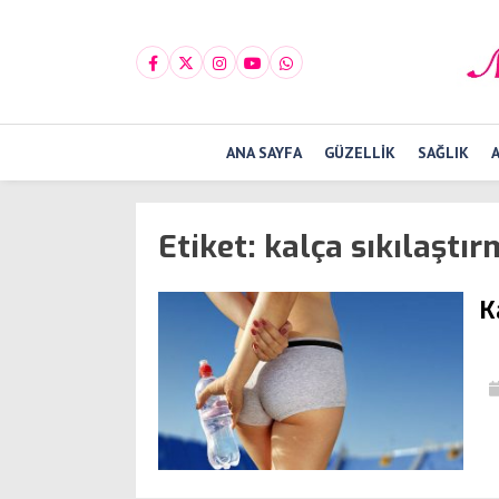
ANA SAYFA
GÜZELLIK
SAĞLIK
Etiket:
kalça sıkılaştır
K