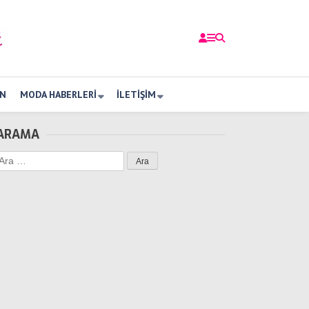
N
MODA HABERLERI
İLETIŞIM
ARAMA
Arama: