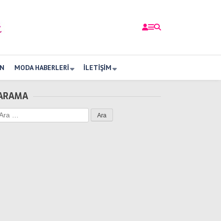
N
MODA HABERLERI
İLETIŞIM
ARAMA
Arama: