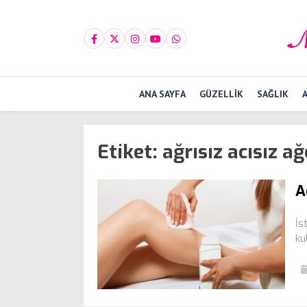
ANA SAYFA
GÜZELLIK
SAĞLIK
Etiket:
ağrısız acısız ağ
A
İs
ku