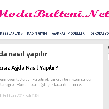
AKSESUARLAR
KADIN GIYIM
AYAKKABI MODELLERI
DEKORASYO
da nasıl yapılır
cısız Ağda Nasıl Yapılır?
tenmeyen tüylerden kurtulmak için kadınların uzun süredir
llandığı bir yöntem olan ağda çok kullanılmasının yanı
04 Nisan 2017 Salı 11:04