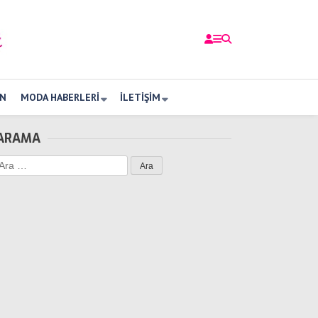
N
MODA HABERLERI
İLETIŞIM
ARAMA
Arama: