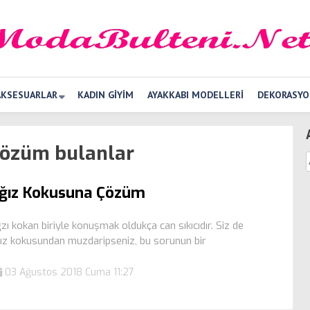
AKSESUARLAR
KADIN GIYIM
AYAKKABI MODELLERI
DEKORASYO
çözüm bulanlar
ğız Kokusuna Çözüm
zı kokan biriyle konuşmak oldukça can sıkıcıdır. Siz de
ız kokusundan muzdaripseniz, bu sorunun bir
03 Ağustos 2018 Cuma 11:27